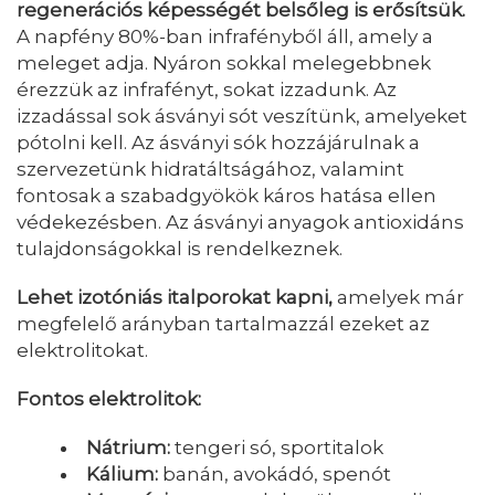
regenerációs képességét belsőleg is erősítsük.
A napfény 80%-ban infrafényből áll, amely a
meleget adja. Nyáron sokkal melegebbnek
érezzük az infrafényt, sokat izzadunk. Az
izzadással sok ásványi sót veszítünk, amelyeket
pótolni kell. Az ásványi sók hozzájárulnak a
szervezetünk hidratáltságához, valamint
fontosak a szabadgyökök káros hatása ellen
védekezésben. Az ásványi anyagok antioxidáns
tulajdonságokkal is rendelkeznek.
Lehet izotóniás italporokat kapni,
amelyek már
megfelelő arányban tartalmazzál ezeket az
elektrolitokat.
Fontos elektrolitok:
Nátrium:
tengeri só, sportitalok
Kálium:
banán, avokádó, spenót