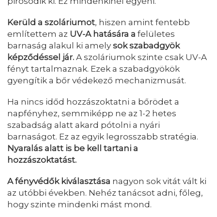
pirosodik ki. Ez mindenkinél egyéni.
Kerüld a szoláriumot
, hiszen amint fentebb
említettem az
UV-A hatására a
felületes
barnaság alakul ki amely
sok szabadgyök
képződéssel jár.
A szoláriumok szinte csak UV-A
fényt tartalmaznak. Ezek a szabadgyökök
gyengítik a bőr védekező mechanizmusát.
Ha nincs időd hozzászoktatni a bőrödet a
napfényhez, semmiképp ne az 1-2 hetes
szabadság alatt akard pótolni a nyári
barnaságot. Ez az egyik legrosszabb stratégia.
Nyaralás alatt is be kell tartani a
hozzászoktatást.
A fényvédők kiválasztása
nagyon sok vitát vált ki
az utóbbi években. Nehéz tanácsot adni, főleg,
hogy szinte mindenki mást mond.