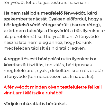
fényvédőt lehet teljes testre is használni.
Ha nem találod a megfelelő fényvédőt, kérd
szakember tanácsát.
Gyakran előfordul, hogy a
bőr legfelső védő rétege sérült (barrier
réteg),
ezért nem tolerálja a fényvédőt a bőr.
Ilyenkor az
alap problémát kell helyreállítani. A fényvédő
használata nem elég ahhoz, hogy bőrünk
megfeleően táplált és hidratált legyen.
A reggeli és esti bőrápolási rutin ilyenkor is a
következő:
tisztítás, tonizálás, bőrtípusnak
megfelelő arc-, nyak-, dekoltázs krém és ezután
a fényvédő (természetesen csak nappalra).
A fényvédőt minden olyan testfelületre fel kell
vinni, ami kilátszik a ruhából!
Védjük ruházattal is bőrünket.