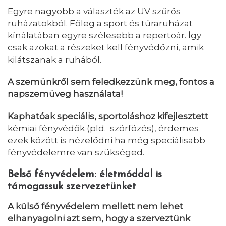
Egyre nagyobb a
választék
az UV szűrős
ruházatokból. Főleg a sport és túraruházat
kínálatában egyre szélesebb a
repertoár. Így
csak azokat a részeket kell fényvédőzni, amik
kilátszanak a ruhából.
A szemünkről sem feledkezzünk meg, fontos a
napszemüveg használata!
Kaphatóak speciális, sportoláshoz kifejlesztett
kémiai fényvédők (pld. szörfözés), érdemes
ezek között is nézelődni ha még speciálisabb
fényvédelemre van szükséged.
Belső fényvédelem: életmóddal is
támogassuk szervezetünket
A külső fényvédelem mellett nem lehet
elhanyagolni azt sem, hogy a szerveztünk