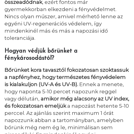
összeadódnak
, ezért fontos már
gyermekkorban elkezdeni a fényvédelmet.
Nincs olyan műszer, amivel mérhető lenne az
egyéni UV-regenerációs védelem, így
mindenkinél más és más a napozási idő
toleranciája.
Hogyan védjük bőrünket a
fénykárosodástól?
Bőrünket kora tavasztól fokozatosan szoktassuk
a napfényhez, hogy természetes fényvédelem
is kialakuljon (UV-A és UV-B).
Ennek a menete,
hogy naponta 5-10 percet napozunk reggel
vagy délután,
amikor még alacsony az UV index,
és fokozatosan emeljük
a napozást hetente 5-10
perccel. Az ajánlás szerint maximum 1 órát
napozzunk abban a tartományban, amelyben
bőrünk még nem ég le, minimálisan sem