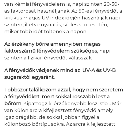
van kémiai fényvédelem is, napi szinten 20-30-
as faktorosat használjanak. Az 50-es fényvédőt a
kritikus magas UV index idején használják napi
szinten, illetve nyaralás, síelés stb.. esetén,
mikor több időt töltenek a napon.
Az érzékeny bőrre amennyiben magas
faktorszámű fényvédelem szükséges,
napi
szinten a fizikai fényvédőt válasszák.
A fényvédők védjenek mind az UV-A és UV-B
sugaraktól egyaránt.
Többször találkozom azzal, hogy nem szeretem
a fényvédőket, mert sokkal rosszabb lesz a
bőröm.
Kipattogzik, érzékenyebb lesz, stb… Már
van külön arcra kifejlesztett fényvédő amely
igaz drágább, de sokkal jobban figyel a
különböző bőrtípusokra. Az arcra kifejlesztett