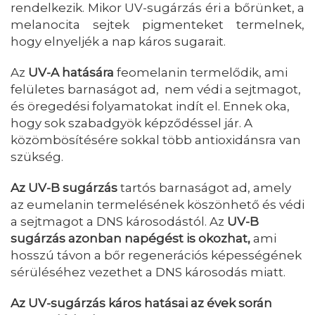
rendelkezik. Mikor UV-sugárzás éri a bőrünket, a
melanocita sejtek pigmenteket termelnek,
hogy elnyeljék a nap káros sugarait.
Az
UV-A hatására
feomelanin termelődik, ami
felületes barnaságot ad, nem védi a sejtmagot,
és öregedési folyamatokat indít el. Ennek oka,
hogy sok szabadgyök képződéssel jár. A
közömbösítésére sokkal több antioxidánsra van
szükség.
Az UV-B sugárzás
tartós barnaságot ad, amely
az eumelanin termelésének köszönhető és védi
a sejtmagot a DNS károsodástól. Az
UV-B
sugárzás azonban napégést is okozhat,
ami
hosszú távon a bőr regenerációs képességének
sérüléséhez vezethet a DNS károsodás miatt.
Az UV-sugárzás káros hatásai az évek során