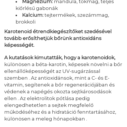
Magnézium:
mandula, tökmag, teljes
kiőrlésű gabonák
Kalcium:
tejtermékek, szezámmag,
brokkoli
Karotenoid étrendkiegészítőket szedésével
tovább erősíthetjük bőrünk antioxidáns
képességét.
A kutatások kimutatták, hogy a karotenoidok,
különösen a béta-karotin, képesek növelni a bőr
ellenállóképességét az UV-sugárzással
szemben . Az antioxidánsok, mint a C- és E-
vitamin, segítenek a bőr regenerációjában és
védenek a napégés okozta sejtkárosodások
ellen . Az elektrolitok pótlása pedig
elengedhetetlen a sejtek megfelelő
működéséhez és a hidratáció fenntartásához,
különösen a meleg hónapokban .