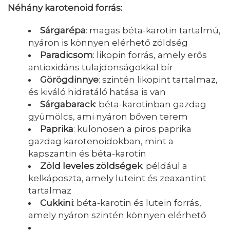
Néhány karotenoid forrás:
Sárgarépa
: magas béta-karotin tartalmú,
nyáron is könnyen elérhető zöldség
Paradicsom
: likopin forrás, amely erős
antioxidáns tulajdonságokkal bír
Görögdinnye
: szintén likopint tartalmaz,
és kiváló hidratáló hatása is van
Sárgabarack
: béta-karotinban gazdag
gyümölcs, ami nyáron bőven terem
Paprika
: különösen a piros paprika
gazdag karotenoidokban, mint a
kapszantin és béta-karotin
Zöld leveles zöldségek
: például a
kelkáposzta, amely luteint és zeaxantint
tartalmaz
Cukkini
: béta-karotin és lutein forrás,
amely nyáron szintén könnyen elérhető