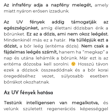
Az infrafény adja a napfény melegét,
amely
miatt nyáron erősen izzadunk.
Az UV fények addig támogatják az
egészségünket,
amíg élettani dózisban érik a
bőrünket.
Ez az a dózis, ami nem okoz leégést.
Mindenkinél más ez a határ.
Ha túllépjük ezt a
dózist,
a bőr leég (eritéma dózis).
Nem csak a
fájdalmas leégés számít,
hanem ha “megkap” a
nap és utána lehámlik a bőrünk. Már ezt is az
eritéma dózosba kell sorolni.
Hosszú távon
ezek a dózisok összeadódnak és a bőr korai
öregedéséhez vezet, súlyosabb esetben
bőrrákot okozhatnak.
Az UV fények hatása
Testünk intelligensen van megalkotva,
és
velünk született regenerációs képességgel